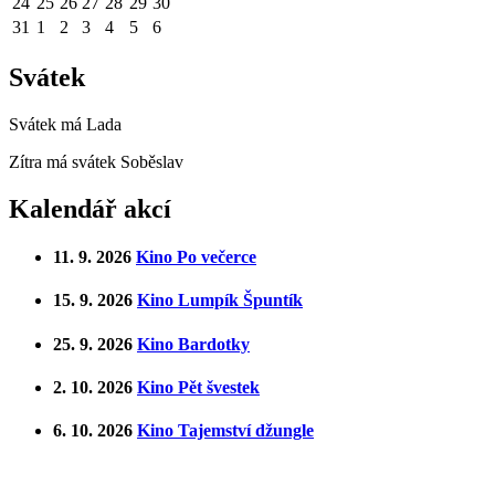
24
25
26
27
28
29
30
31
1
2
3
4
5
6
Svátek
Svátek má
Lada
Zítra má svátek
Soběslav
Kalendář akcí
11. 9. 2026
Kino Po večerce
15. 9. 2026
Kino Lumpík Špuntík
25. 9. 2026
Kino Bardotky
2. 10. 2026
Kino Pět švestek
6. 10. 2026
Kino Tajemství džungle