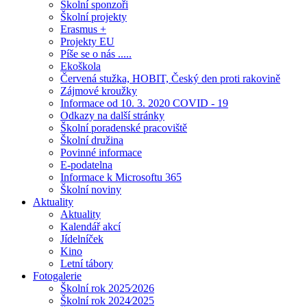
Školní sponzoři
Školní projekty
Erasmus +
Projekty EU
Píše se o nás .....
Ekoškola
Červená stužka, HOBIT, Český den proti rakovině
Zájmové kroužky
Informace od 10. 3. 2020 COVID - 19
Odkazy na další stránky
Školní poradenské pracoviště
Školní družina
Povinné informace
E-podatelna
Informace k Microsoftu 365
Školní noviny
Aktuality
Aktuality
Kalendář akcí
Jídelníček
Kino
Letní tábory
Fotogalerie
Školní rok 2025⁄2026
Školní rok 2024⁄2025