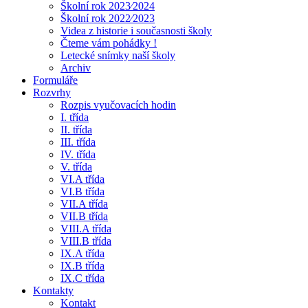
Školní rok 2023⁄2024
Školní rok 2022⁄2023
Videa z historie i současnosti školy
Čteme vám pohádky !
Letecké snímky naší školy
Archiv
Formuláře
Rozvrhy
Rozpis vyučovacích hodin
I. třída
II. třída
III. třída
IV. třída
V. třída
VI.A třída
VI.B třída
VII.A třída
VII.B třída
VIII.A třída
VIII.B třída
IX.A třída
IX.B třída
IX.C třída
Kontakty
Kontakt