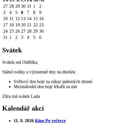
27
28
29
30
31
1
2
3
4
5
6
7
8
9
10
11
12
13
14
15
16
17
18
19
20
21
22
23
24
25
26
27
28
29
30
31
1
2
3
4
5
6
Svátek
Svátek má
Oldřiška
Státní svátky a významné dny na dnešek:
Světový den boje za zákaz jaderných zbraní
Mezinárodní den boje lékařů za mír
Zítra má svátek
Lada
Kalendář akcí
11. 9. 2026
Kino Po večerce