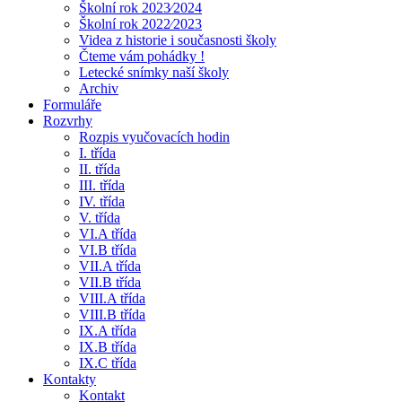
Školní rok 2023⁄2024
Školní rok 2022⁄2023
Videa z historie i současnosti školy
Čteme vám pohádky !
Letecké snímky naší školy
Archiv
Formuláře
Rozvrhy
Rozpis vyučovacích hodin
I. třída
II. třída
III. třída
IV. třída
V. třída
VI.A třída
VI.B třída
VII.A třída
VII.B třída
VIII.A třída
VIII.B třída
IX.A třída
IX.B třída
IX.C třída
Kontakty
Kontakt