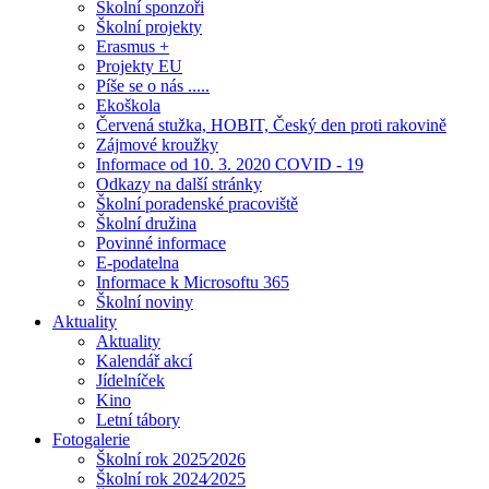
Školní sponzoři
Školní projekty
Erasmus +
Projekty EU
Píše se o nás .....
Ekoškola
Červená stužka, HOBIT, Český den proti rakovině
Zájmové kroužky
Informace od 10. 3. 2020 COVID - 19
Odkazy na další stránky
Školní poradenské pracoviště
Školní družina
Povinné informace
E-podatelna
Informace k Microsoftu 365
Školní noviny
Aktuality
Aktuality
Kalendář akcí
Jídelníček
Kino
Letní tábory
Fotogalerie
Školní rok 2025⁄2026
Školní rok 2024⁄2025