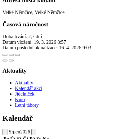
Adresa místa konání
Velké Němčice, Velké Němčice
Časová náročnost
Doba trvání: 2,7 dní
Datum vložení:
19. 3. 2026 8:57
Datum poslední aktualizace:
16. 4. 2026 9:03
Aktuality
Aktuality
Kalendář akcí
Jídelníček
Kino
Letní tábory
Kalendář
Srpen
2026
Po
Út
St
Čt
Pá
So
Ne