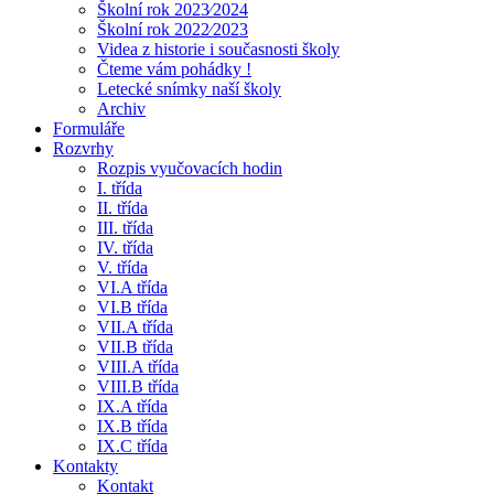
Školní rok 2023⁄2024
Školní rok 2022⁄2023
Videa z historie i současnosti školy
Čteme vám pohádky !
Letecké snímky naší školy
Archiv
Formuláře
Rozvrhy
Rozpis vyučovacích hodin
I. třída
II. třída
III. třída
IV. třída
V. třída
VI.A třída
VI.B třída
VII.A třída
VII.B třída
VIII.A třída
VIII.B třída
IX.A třída
IX.B třída
IX.C třída
Kontakty
Kontakt