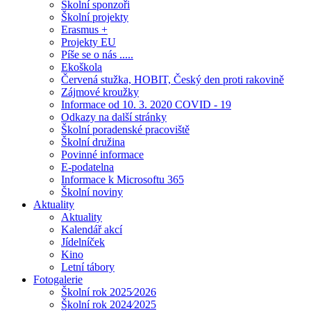
Školní sponzoři
Školní projekty
Erasmus +
Projekty EU
Píše se o nás .....
Ekoškola
Červená stužka, HOBIT, Český den proti rakovině
Zájmové kroužky
Informace od 10. 3. 2020 COVID - 19
Odkazy na další stránky
Školní poradenské pracoviště
Školní družina
Povinné informace
E-podatelna
Informace k Microsoftu 365
Školní noviny
Aktuality
Aktuality
Kalendář akcí
Jídelníček
Kino
Letní tábory
Fotogalerie
Školní rok 2025⁄2026
Školní rok 2024⁄2025