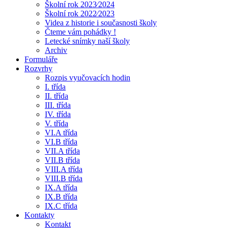
Školní rok 2023⁄2024
Školní rok 2022⁄2023
Videa z historie i současnosti školy
Čteme vám pohádky !
Letecké snímky naší školy
Archiv
Formuláře
Rozvrhy
Rozpis vyučovacích hodin
I. třída
II. třída
III. třída
IV. třída
V. třída
VI.A třída
VI.B třída
VII.A třída
VII.B třída
VIII.A třída
VIII.B třída
IX.A třída
IX.B třída
IX.C třída
Kontakty
Kontakt