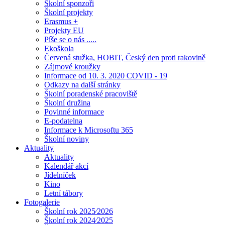
Školní sponzoři
Školní projekty
Erasmus +
Projekty EU
Píše se o nás .....
Ekoškola
Červená stužka, HOBIT, Český den proti rakovině
Zájmové kroužky
Informace od 10. 3. 2020 COVID - 19
Odkazy na další stránky
Školní poradenské pracoviště
Školní družina
Povinné informace
E-podatelna
Informace k Microsoftu 365
Školní noviny
Aktuality
Aktuality
Kalendář akcí
Jídelníček
Kino
Letní tábory
Fotogalerie
Školní rok 2025⁄2026
Školní rok 2024⁄2025