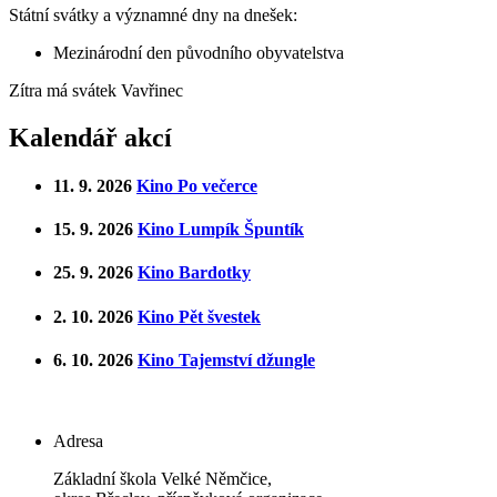
Státní svátky a významné dny na dnešek:
Mezinárodní den původního obyvatelstva
Zítra má svátek
Vavřinec
Kalendář akcí
11. 9. 2026
Kino Po večerce
15. 9. 2026
Kino Lumpík Špuntík
25. 9. 2026
Kino Bardotky
2. 10. 2026
Kino Pět švestek
6. 10. 2026
Kino Tajemství džungle
Adresa
Základní škola Velké Němčice,