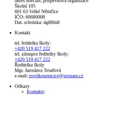
okres Břeclav, příspěvková organizace
Školní 105
691 63 Velké Němčice
IČO: 60680008
Dat. schránka: 4g8f6n8
Kontakt
tel. ředitelka školy:
+420 519 417 222
tel. zástupce ředitelky školy:
+420 519 417 222
Ředitelka školy
Mgr. Jaroslava Tesařová
e-mail:
zsvelkenemcice@seznam.cz
Odkazy
Kontakty