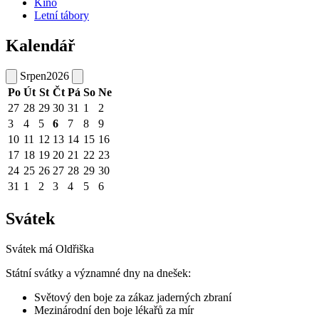
Kino
Letní tábory
Kalendář
Srpen
2026
Po
Út
St
Čt
Pá
So
Ne
27
28
29
30
31
1
2
3
4
5
6
7
8
9
10
11
12
13
14
15
16
17
18
19
20
21
22
23
24
25
26
27
28
29
30
31
1
2
3
4
5
6
Svátek
Svátek má
Oldřiška
Státní svátky a významné dny na dnešek:
Světový den boje za zákaz jaderných zbraní
Mezinárodní den boje lékařů za mír