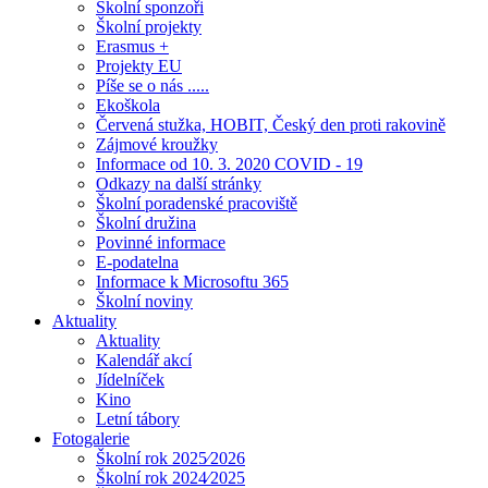
Školní sponzoři
Školní projekty
Erasmus +
Projekty EU
Píše se o nás .....
Ekoškola
Červená stužka, HOBIT, Český den proti rakovině
Zájmové kroužky
Informace od 10. 3. 2020 COVID - 19
Odkazy na další stránky
Školní poradenské pracoviště
Školní družina
Povinné informace
E-podatelna
Informace k Microsoftu 365
Školní noviny
Aktuality
Aktuality
Kalendář akcí
Jídelníček
Kino
Letní tábory
Fotogalerie
Školní rok 2025⁄2026
Školní rok 2024⁄2025