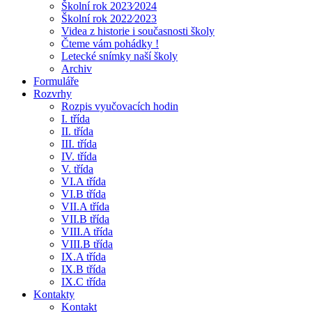
Školní rok 2023⁄2024
Školní rok 2022⁄2023
Videa z historie i současnosti školy
Čteme vám pohádky !
Letecké snímky naší školy
Archiv
Formuláře
Rozvrhy
Rozpis vyučovacích hodin
I. třída
II. třída
III. třída
IV. třída
V. třída
VI.A třída
VI.B třída
VII.A třída
VII.B třída
VIII.A třída
VIII.B třída
IX.A třída
IX.B třída
IX.C třída
Kontakty
Kontakt