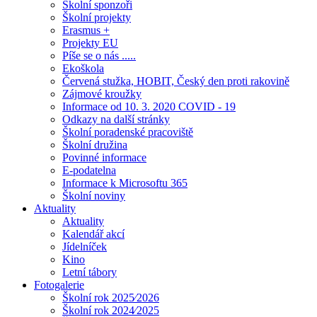
Školní sponzoři
Školní projekty
Erasmus +
Projekty EU
Píše se o nás .....
Ekoškola
Červená stužka, HOBIT, Český den proti rakovině
Zájmové kroužky
Informace od 10. 3. 2020 COVID - 19
Odkazy na další stránky
Školní poradenské pracoviště
Školní družina
Povinné informace
E-podatelna
Informace k Microsoftu 365
Školní noviny
Aktuality
Aktuality
Kalendář akcí
Jídelníček
Kino
Letní tábory
Fotogalerie
Školní rok 2025⁄2026
Školní rok 2024⁄2025