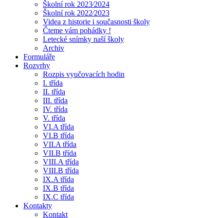
Školní rok 2023⁄2024
Školní rok 2022⁄2023
Videa z historie i současnosti školy
Čteme vám pohádky !
Letecké snímky naší školy
Archiv
Formuláře
Rozvrhy
Rozpis vyučovacích hodin
I. třída
II. třída
III. třída
IV. třída
V. třída
VI.A třída
VI.B třída
VII.A třída
VII.B třída
VIII.A třída
VIII.B třída
IX.A třída
IX.B třída
IX.C třída
Kontakty
Kontakt