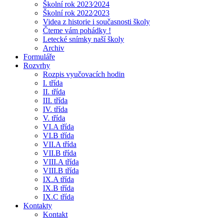
Školní rok 2023⁄2024
Školní rok 2022⁄2023
Videa z historie i současnosti školy
Čteme vám pohádky !
Letecké snímky naší školy
Archiv
Formuláře
Rozvrhy
Rozpis vyučovacích hodin
I. třída
II. třída
III. třída
IV. třída
V. třída
VI.A třída
VI.B třída
VII.A třída
VII.B třída
VIII.A třída
VIII.B třída
IX.A třída
IX.B třída
IX.C třída
Kontakty
Kontakt