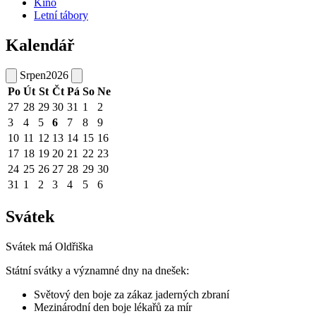
Kino
Letní tábory
Kalendář
Srpen
2026
Po
Út
St
Čt
Pá
So
Ne
27
28
29
30
31
1
2
3
4
5
6
7
8
9
10
11
12
13
14
15
16
17
18
19
20
21
22
23
24
25
26
27
28
29
30
31
1
2
3
4
5
6
Svátek
Svátek má
Oldřiška
Státní svátky a významné dny na dnešek:
Světový den boje za zákaz jaderných zbraní
Mezinárodní den boje lékařů za mír