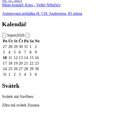
18. 11. 2025
Místo konání:
Kino - Velké Němčice
Animovaná pohádka H. CH. Andersena, 85 minut
Kalendář
Srpen
2026
Po
Út
St
Čt
Pá
So
Ne
27
28
29
30
31
1
2
3
4
5
6
7
8
9
10
11
12
13
14
15
16
17
18
19
20
21
22
23
24
25
26
27
28
29
30
31
1
2
3
4
5
6
Svátek
Svátek má
Vavřinec
Zítra má svátek
Zuzana