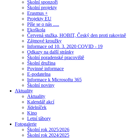
Školní sponzoři
Školní projekty
Erasmus +
Projekty EU
Píše se o nás .....
Ekoškola
Červená stužka, HOBIT, Český den proti rakovině
Zájmové kroužky
Informace od 10. 3. 2020 COVID - 19
Odkazy na další stránky
Školní poradenské pracoviště
Školní družina
Povinné informace
E-podatelna
Informace k Microsoftu 365
Školní noviny
Aktuality
Aktuality
Kalendář akcí
Jídelníček
Kino
Letní tábory
Fotogalerie
Školní rok 2025⁄2026
Školní rok 2024⁄2025