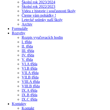
Školní rok 2023⁄2024
Školní rok 2022⁄2023
Videa z historie i současnosti školy
Čteme vám pohádky !
Letecké snímky naší školy
Archiv
Formuláře
Rozvrhy
Rozpis vyučovacích hodin
I. třída
II. třída
III. třída
IV. třída
V. třída
VI.A třída
VI.B třída
VII.A třída
VII.B třída
VIII.A třída
VIII.B třída
IX.A třída
IX.B třída
IX.C třída
Kontakty
Kontakt