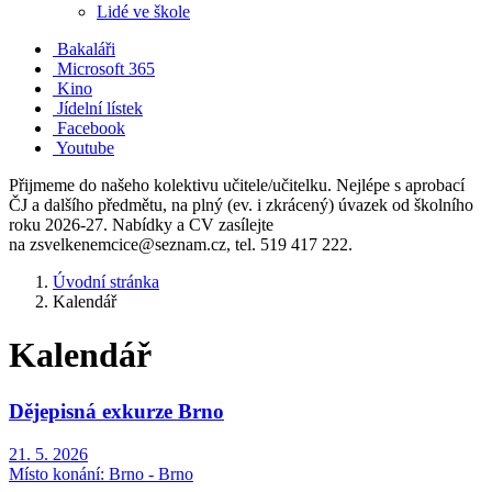
Lidé ve škole
Bakaláři
Microsoft 365
Kino
Jídelní lístek
Facebook
Youtube
Přijmeme do našeho kolektivu učitele/učitelku. Nejlépe s aprobací
ČJ a dalšího předmětu, na plný (ev. i zkrácený) úvazek od školního
roku 2026-27. Nabídky a CV zasílejte
na zsvelkenemcice@seznam.cz, tel. 519 417 222.
Úvodní stránka
Kalendář
Kalendář
Dějepisná exkurze Brno
21. 5. 2026
Místo konání:
Brno - Brno