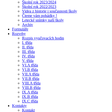
Školní rok 2023⁄2024
Školní rok 2022⁄2023
Videa z historie i současnosti školy
Čteme vám pohádky !
Letecké snímky naší školy
Archiv
Formuláře
Rozvrhy
Rozpis vyučovacích hodin
I. třída
II. třída
III. třída
IV. třída
V. třída
VI.A třída
VI.B třída
VII.A třída
VII.B třída
VIII.A třída
VIII.B třída
IX.A třída
IX.B třída
IX.C třída
Kontakty
Kontakt