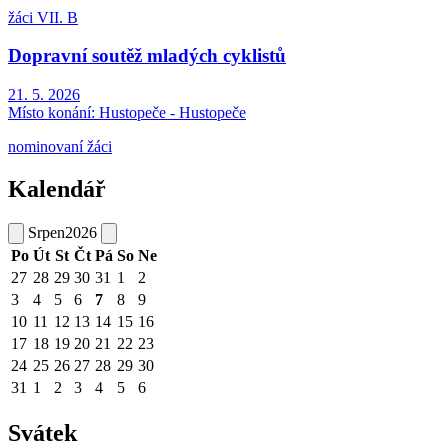
žáci VII. B
Dopravní soutěž mladých cyklistů
21. 5. 2026
Místo konání:
Hustopeče - Hustopeče
nominovaní žáci
Kalendář
Srpen
2026
Po
Út
St
Čt
Pá
So
Ne
27
28
29
30
31
1
2
3
4
5
6
7
8
9
10
11
12
13
14
15
16
17
18
19
20
21
22
23
24
25
26
27
28
29
30
31
1
2
3
4
5
6
Svátek