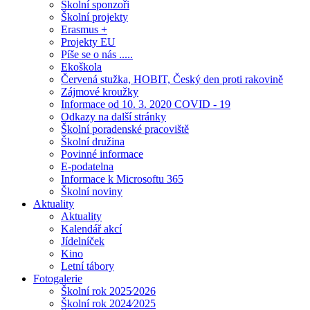
Školní sponzoři
Školní projekty
Erasmus +
Projekty EU
Píše se o nás .....
Ekoškola
Červená stužka, HOBIT, Český den proti rakovině
Zájmové kroužky
Informace od 10. 3. 2020 COVID - 19
Odkazy na další stránky
Školní poradenské pracoviště
Školní družina
Povinné informace
E-podatelna
Informace k Microsoftu 365
Školní noviny
Aktuality
Aktuality
Kalendář akcí
Jídelníček
Kino
Letní tábory
Fotogalerie
Školní rok 2025⁄2026
Školní rok 2024⁄2025