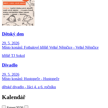
Dětský den
29. 5. 2026
Místo konání:
Fotbalové hřiště Velké Němčice - Velké Němčice
hřiště TJ Sokol
Divadlo
29. 5. 2026
Místo konání:
Hustopeče - Hustopeče
dětské divadlo - žáci 4. a 6. ročníku
Kalendář
Srpen
2026