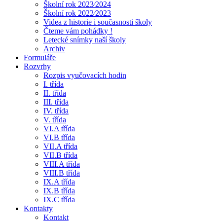
Školní rok 2023⁄2024
Školní rok 2022⁄2023
Videa z historie i současnosti školy
Čteme vám pohádky !
Letecké snímky naší školy
Archiv
Formuláře
Rozvrhy
Rozpis vyučovacích hodin
I. třída
II. třída
III. třída
IV. třída
V. třída
VI.A třída
VI.B třída
VII.A třída
VII.B třída
VIII.A třída
VIII.B třída
IX.A třída
IX.B třída
IX.C třída
Kontakty
Kontakt