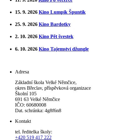
15. 9. 2026
Kino Lumpík Špuntík
25. 9. 2026
Kino Bardotky
2. 10. 2026
Kino Pět švestek
6. 10. 2026
Kino Tajemství džungle
Adresa
Základní škola Velké Němčice,
okres Břeclav, příspěvková organizace
Školní 105
691 63 Velké Němčice
IČO: 60680008
Dat. schránka: 4g8f6n8
Kontakt
tel. ředitelka školy:
+420 519 417 222