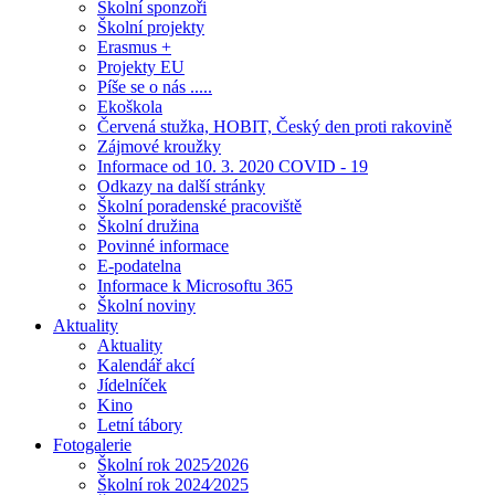
Školní sponzoři
Školní projekty
Erasmus +
Projekty EU
Píše se o nás .....
Ekoškola
Červená stužka, HOBIT, Český den proti rakovině
Zájmové kroužky
Informace od 10. 3. 2020 COVID - 19
Odkazy na další stránky
Školní poradenské pracoviště
Školní družina
Povinné informace
E-podatelna
Informace k Microsoftu 365
Školní noviny
Aktuality
Aktuality
Kalendář akcí
Jídelníček
Kino
Letní tábory
Fotogalerie
Školní rok 2025⁄2026
Školní rok 2024⁄2025