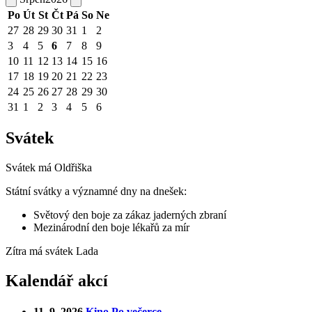
Po
Út
St
Čt
Pá
So
Ne
27
28
29
30
31
1
2
3
4
5
6
7
8
9
10
11
12
13
14
15
16
17
18
19
20
21
22
23
24
25
26
27
28
29
30
31
1
2
3
4
5
6
Svátek
Svátek má
Oldřiška
Státní svátky a významné dny na dnešek:
Světový den boje za zákaz jaderných zbraní
Mezinárodní den boje lékařů za mír
Zítra má svátek
Lada
Kalendář akcí
11. 9. 2026
Kino Po večerce