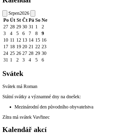
Srpen
2026
Po
Út
St
Čt
Pá
So
Ne
27
28
29
30
31
1
2
3
4
5
6
7
8
9
10
11
12
13
14
15
16
17
18
19
20
21
22
23
24
25
26
27
28
29
30
31
1
2
3
4
5
6
Svátek
Svátek má
Roman
Státní svátky a významné dny na dnešek:
Mezinárodní den původního obyvatelstva
Zítra má svátek
Vavřinec
Kalendář akcí