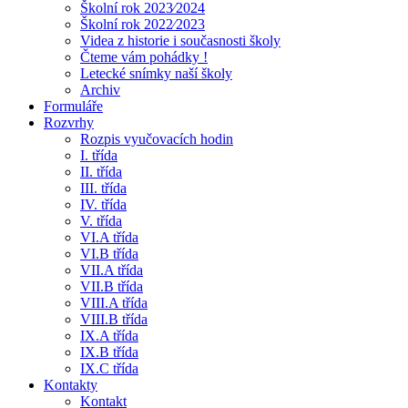
Školní rok 2023⁄2024
Školní rok 2022⁄2023
Videa z historie i současnosti školy
Čteme vám pohádky !
Letecké snímky naší školy
Archiv
Formuláře
Rozvrhy
Rozpis vyučovacích hodin
I. třída
II. třída
III. třída
IV. třída
V. třída
VI.A třída
VI.B třída
VII.A třída
VII.B třída
VIII.A třída
VIII.B třída
IX.A třída
IX.B třída
IX.C třída
Kontakty
Kontakt