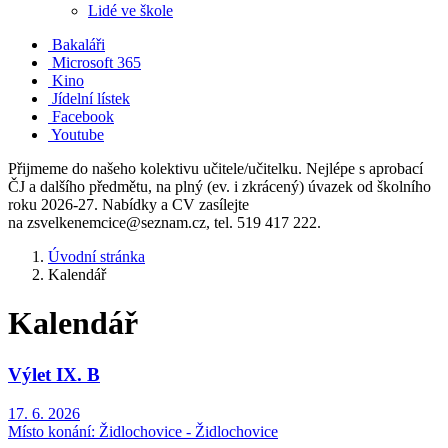
Lidé ve škole
Bakaláři
Microsoft 365
Kino
Jídelní lístek
Facebook
Youtube
Přijmeme do našeho kolektivu učitele/učitelku. Nejlépe s aprobací
ČJ a dalšího předmětu, na plný (ev. i zkrácený) úvazek od školního
roku 2026-27. Nabídky a CV zasílejte
na zsvelkenemcice@seznam.cz, tel. 519 417 222.
Úvodní stránka
Kalendář
Kalendář
Výlet IX. B
17. 6. 2026
Místo konání:
Židlochovice - Židlochovice