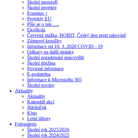
Školní sponzoři
Školní projekty
Erasmus +
Projekty EU
Píše se o nás .....
Ekoškola
Červená stužka, HOBIT, Český den proti rakovině
Zájmové kroužky
Informace od 10. 3. 2020 COVID - 19
Odkazy na další stránky
Školní poradenské pracoviště
Školní družina
Povinné informace
E-podatelna
Informace k Microsoftu 365
Školní noviny
Aktuality
Aktuality
Kalendář akcí
Jídelníček
Kino
Letní tábory
Fotogalerie
Školní rok 2025⁄2026
Školní rok 2024⁄2025