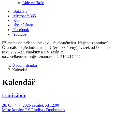
Lidé ve škole
Bakaláři
Microsoft 365
Kino
Jídelní lístek
Facebook
Youtube
Přijmeme do našeho kolektivu učitele/učitelku. Nejlépe s aprobací
ČJ a dalšího předmětu, na plný (ev. i zkrácený) úvazek od školního
roku 2026-27. Nabídky a CV zasílejte
na zsvelkenemcice@seznam.cz, tel. 519 417 222.
Úvodní stránka
Kalendář
Kalendář
Letní tábor
28. 6. - 4. 7. 2026 začátek od 12:00
Místo konání:
RS Prudká - Doubravník