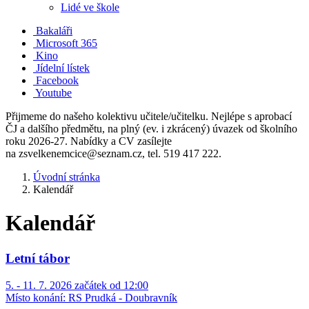
Lidé ve škole
Bakaláři
Microsoft 365
Kino
Jídelní lístek
Facebook
Youtube
Přijmeme do našeho kolektivu učitele/učitelku. Nejlépe s aprobací
ČJ a dalšího předmětu, na plný (ev. i zkrácený) úvazek od školního
roku 2026-27. Nabídky a CV zasílejte
na zsvelkenemcice@seznam.cz, tel. 519 417 222.
Úvodní stránka
Kalendář
Kalendář
Letní tábor
5. - 11. 7. 2026 začátek od 12:00
Místo konání:
RS Prudká - Doubravník