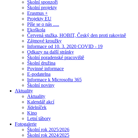
Školní sponzoři
Školní projekty
Erasmus +
Projekty EU
Píše se o nás .....
Ekoškola
Červená stužka, HOBIT, Český den proti rakovině
Zájmové kroužky
Informace od 10. 3. 2020 COVID - 19
Odkazy na další stránky
Školní poradenské pracoviště
Školní družina
Povinné informace
E-podatelna
Informace k Microsoftu 365
Školní noviny
Aktuality
Aktuality
Kalendář akcí
Jídelníček
Kino
Letní tábory
Fotogalerie
Školní rok 2025⁄2026
Školní rok 2024⁄2025