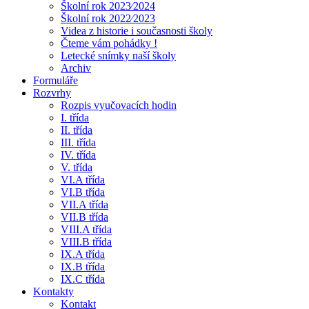
Školní rok 2023⁄2024
Školní rok 2022⁄2023
Videa z historie i současnosti školy
Čteme vám pohádky !
Letecké snímky naší školy
Archiv
Formuláře
Rozvrhy
Rozpis vyučovacích hodin
I. třída
II. třída
III. třída
IV. třída
V. třída
VI.A třída
VI.B třída
VII.A třída
VII.B třída
VIII.A třída
VIII.B třída
IX.A třída
IX.B třída
IX.C třída
Kontakty
Kontakt