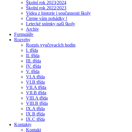
Školní rok 2023⁄2024
Školní rok 2022⁄2023
Videa z historie i současnosti školy
Čteme vám pohádky !
Letecké snímky naší školy
Archiv
Formuláře
Rozvrhy
Rozpis vyučovacích hodin
I. třída
II. třída
III. třída
IV. třída
V. třída
VI.A třída
VI.B třída
VII.A třída
VII.B třída
VIII.A třída
VIII.B třída
IX.A třída
IX.B třída
IX.C třída
Kontakty
Kontakt