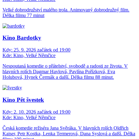
Velké dobrodružství malého trola. Animovaný dobrodružný film.
Délka filmu 77 minut
Kino Bardotky
Kdy:
25. 9. 2026 začátek od 19:00
Kde:
Kino, Velké Němčice
Nespoutaná komedie o přátelství, svobodě a radosti ze života. V
hlavních rolích Dagmar Havlová, Pavlína Pořízková, Eva
Holubová, Hynek Čermák a další. Délka filmu 88 minut.
Kino Pět švestek
Kdy:
2. 10. 2026 začátek od 19:00
Kde:
Kino, Velké Němčice
Česká komedie režiséra Jana Svěráka. V hlavních rolích Oldřich
Kaiser, Petr Kostka, Lenka Termerová, Dana Syslová a další. Délka