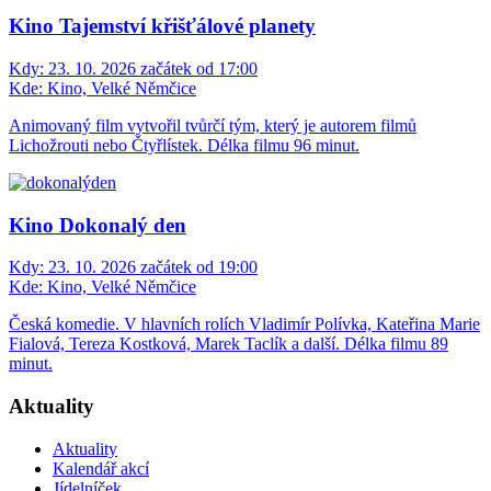
Kino Tajemství křišťálové planety
Kdy:
23. 10. 2026 začátek od 17:00
Kde:
Kino, Velké Němčice
Animovaný film vytvořil tvůrčí tým, který je autorem filmů
Lichožrouti nebo Čtyřlístek. Délka filmu 96 minut.
Kino Dokonalý den
Kdy:
23. 10. 2026 začátek od 19:00
Kde:
Kino, Velké Němčice
Česká komedie. V hlavních rolích Vladimír Polívka, Kateřina Marie
Fialová, Tereza Kostková, Marek Taclík a další. Délka filmu 89
minut.
Aktuality
Aktuality
Kalendář akcí
Jídelníček