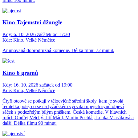
filmu 100 minut.
Kino Tajemství džungle
Kdy:
6. 10. 2026 začátek od 17:30
Kde:
Kino, Velké Němčice
Animovaná dobrodružná komedie. Délka filmu 72 minut.
Kino 6 gramů
Kdy:
16. 10. 2026 začátek od 19:00
Kde:
Kino, Velké Němčice
Čtyři otcové se potkají v tělocvičně střední školy, kam je svolá
ředitelka poté, co se na lyžařském výcviku u jejich synů objeví
sáček s podezřelým bílým práškem. Česká komedie. V hlavních
rolích Ondřej Vetchý, Jiří Mádl, Martin Pechlát, Lenka Vlasáková a
další. Délka filmu 90 minut.