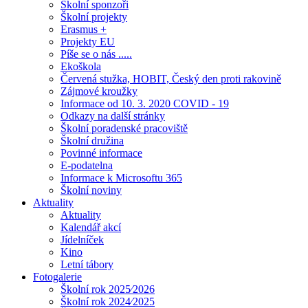
Školní sponzoři
Školní projekty
Erasmus +
Projekty EU
Píše se o nás .....
Ekoškola
Červená stužka, HOBIT, Český den proti rakovině
Zájmové kroužky
Informace od 10. 3. 2020 COVID - 19
Odkazy na další stránky
Školní poradenské pracoviště
Školní družina
Povinné informace
E-podatelna
Informace k Microsoftu 365
Školní noviny
Aktuality
Aktuality
Kalendář akcí
Jídelníček
Kino
Letní tábory
Fotogalerie
Školní rok 2025⁄2026
Školní rok 2024⁄2025