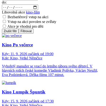
do:
Libovolná akce
kino-film
Bezbariérový vstup na akci
Vstup na akci povolen se zvířaty
Akce je vhodná pro děti
Zrušit filtr
Filtrovat
Kino Po večerce
Kdy:
11. 9. 2026 začátek od 19:00
Kde:
Kino, Velké Němčice
Vyhořelý manažer se vrací do letního tábora svého dětství. V
hlavních rolích české komedie Vladimír Polívka, Václav Neužil,
Eva Podzimková. Délka filmu 107 minut.
Kino Lumpík Špuntík
Kdy:
15. 9. 2026 začátek od 17:30
Kde:
Kino, Velké Němčice