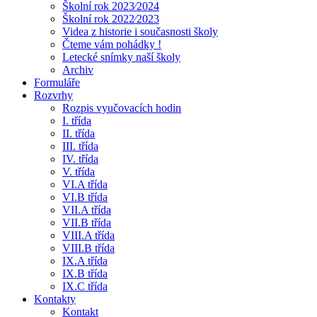
Školní rok 2023⁄2024
Školní rok 2022⁄2023
Videa z historie i současnosti školy
Čteme vám pohádky !
Letecké snímky naší školy
Archiv
Formuláře
Rozvrhy
Rozpis vyučovacích hodin
I. třída
II. třída
III. třída
IV. třída
V. třída
VI.A třída
VI.B třída
VII.A třída
VII.B třída
VIII.A třída
VIII.B třída
IX.A třída
IX.B třída
IX.C třída
Kontakty
Kontakt