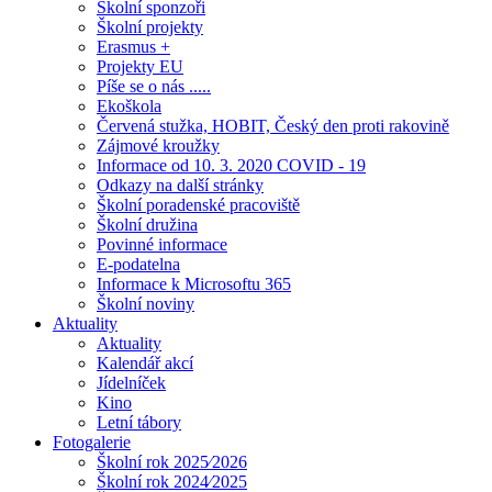
Školní sponzoři
Školní projekty
Erasmus +
Projekty EU
Píše se o nás .....
Ekoškola
Červená stužka, HOBIT, Český den proti rakovině
Zájmové kroužky
Informace od 10. 3. 2020 COVID - 19
Odkazy na další stránky
Školní poradenské pracoviště
Školní družina
Povinné informace
E-podatelna
Informace k Microsoftu 365
Školní noviny
Aktuality
Aktuality
Kalendář akcí
Jídelníček
Kino
Letní tábory
Fotogalerie
Školní rok 2025⁄2026
Školní rok 2024⁄2025