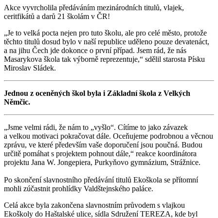
Akce vyvrcholila předáváním mezinárodních titulů, vlajek,
ceritfikátů a darů 21 školám v ČR!
„Je to velká pocta nejen pro tuto školu, ale pro celé město, protože
těchto titulů dosud bylo v naší republice uděleno pouze devatenáct,
a na jihu Čech jde dokonce o první případ. Jsem rád, že nás
Masarykova škola tak výborně reprezentuje,“ sdělil starosta Písku
Miroslav Sládek.
Jednou z oceněných škol byla i Základní škola z Velkých
Němčic.
„Jsme velmi rádi, že nám to „vyšlo“. Cítíme to jako závazek
a velkou motivaci pokračovat dále. Oceňujeme podrobnou a věcnou
zprávu, ve které především vaše doporučení jsou poučná. Budou
určitě pomáhat s projektem pohnout dále,“ reakce koordinátora
projektu Jana W. Jongepiera, Purkyňovo gymnázium, Strážnice.
Po skončení slavnostního předávání titulů Ekoškola se přítomní
mohli zúčastnit prohlídky Valdštejnského paláce.
Celá akce byla zakončena slavnostním průvodem s vlajkou
Ekoškoly do Haštalské ulice, sídla Sdružení TEREZA, kde byl