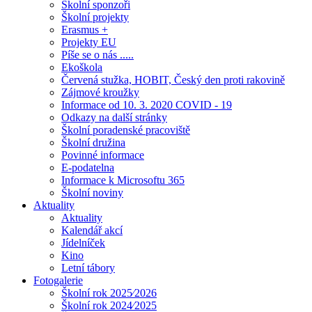
Školní sponzoři
Školní projekty
Erasmus +
Projekty EU
Píše se o nás .....
Ekoškola
Červená stužka, HOBIT, Český den proti rakovině
Zájmové kroužky
Informace od 10. 3. 2020 COVID - 19
Odkazy na další stránky
Školní poradenské pracoviště
Školní družina
Povinné informace
E-podatelna
Informace k Microsoftu 365
Školní noviny
Aktuality
Aktuality
Kalendář akcí
Jídelníček
Kino
Letní tábory
Fotogalerie
Školní rok 2025⁄2026
Školní rok 2024⁄2025