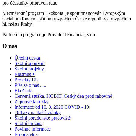
pro účastníky připraven raut.
Mezinárodní program Ekoškola je spolufinancován Evropským
sociálním fondem, státním rozpočtem České republiky a rozpočtem
hl. města Prahy.
Partnerem programu je Provident Financial, s.r.o.
O nás
Úřední deska
Školní sponzoři
Školní projekty
Erasmus +
Projekty EU
Píše se o nás .....
Ekoškola
Červená stužka, HOBIT, Český den proti rakovině
Zájmové kroužky
Informace od 10. 3. 2020 COVID - 19
Odkazy na další stránky
Školní poradenské pracoviště
Školní družina
Povinné informace
E-podatelna