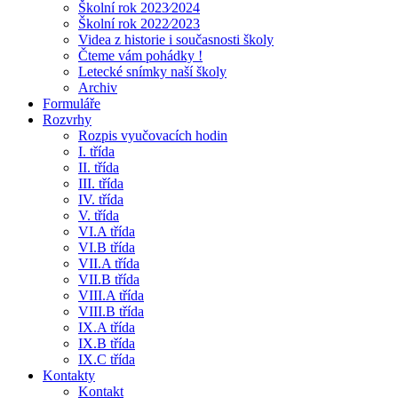
Školní rok 2023⁄2024
Školní rok 2022⁄2023
Videa z historie i současnosti školy
Čteme vám pohádky !
Letecké snímky naší školy
Archiv
Formuláře
Rozvrhy
Rozpis vyučovacích hodin
I. třída
II. třída
III. třída
IV. třída
V. třída
VI.A třída
VI.B třída
VII.A třída
VII.B třída
VIII.A třída
VIII.B třída
IX.A třída
IX.B třída
IX.C třída
Kontakty
Kontakt