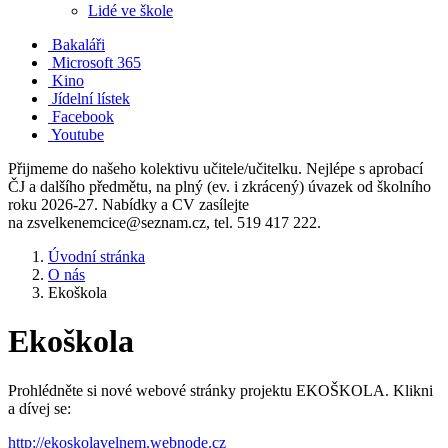
Lidé ve škole
Bakaláři
Microsoft 365
Kino
Jídelní lístek
Facebook
Youtube
Přijmeme do našeho kolektivu učitele/učitelku. Nejlépe s aprobací
ČJ a dalšího předmětu, na plný (ev. i zkrácený) úvazek od školního
roku 2026-27. Nabídky a CV zasílejte
na zsvelkenemcice@seznam.cz, tel. 519 417 222.
Úvodní stránka
O nás
Ekoškola
Ekoškola
Prohlédněte si nové webové stránky projektu EKOŠKOLA. Klikni
a dívej se:
http://ekoskolavelnem.webnode.cz