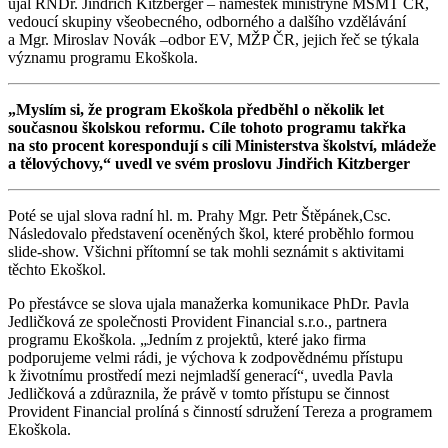
ujal RNDr. Jindřich Kitzberger – náměstek ministryně MŠMT ČR,
vedoucí skupiny všeobecného, odborného a dalšího vzdělávání
a Mgr. Miroslav Novák –odbor EV, MŽP ČR, jejich řeč se týkala
významu programu Ekoškola.
„Myslím si, že program Ekoškola předběhl o několik let
současnou školskou reformu. Cíle tohoto programu takřka
na sto procent korespondují s cíli Ministerstva školství, mládeže
a tělovýchovy,“ uvedl ve svém proslovu Jindřich Kitzberger
Poté se ujal slova radní hl. m. Prahy Mgr. Petr Štěpánek,Csc.
Následovalo představení oceněných škol, které proběhlo formou
slide-show. Všichni přítomní se tak mohli seznámit s aktivitami
těchto Ekoškol.
Po přestávce se slova ujala manažerka komunikace PhDr. Pavla
Jedličková ze společnosti Provident Financial s.r.o., partnera
programu Ekoškola. „Jedním z projektů, které jako firma
podporujeme velmi rádi, je výchova k zodpovědnému přístupu
k životnímu prostředí mezi nejmladší generací“, uvedla Pavla
Jedličková a zdůraznila, že právě v tomto přístupu se činnost
Provident Financial prolíná s činností sdružení Tereza a programem
Ekoškola.