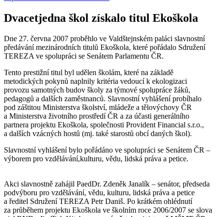
Dvacetjedna škol získalo titul Ekoškola
Dne 27. června 2007 proběhlo ve Valdštejnském paláci slavnostní
předávání mezinárodních titulů Ekoškola, které pořádalo Sdružení
TEREZA ve spolupráci se Senátem Parlamentu ČR.
Tento prestižní titul byl udělen školám, které na základě
metodických pokynů naplnily kritéria vedoucí k ekologizaci
provozu samotných budov školy za týmové spolupráce žáků,
pedagogů a dalších zaměstnanců. Slavnostní vyhlášení probíhalo
pod záštitou Ministerstva školství, mládeže a tělovýchovy ČR
a Ministerstva životního prostředí ČR a za účasti generálního
partnera projektu Ekoškola, společnosti Provident Financial s.r.o.,
a dalších vzácných hostů (mj. také starostů obcí daných škol).
Slavnostní vyhlášení bylo pořádáno ve spolupráci se Senátem ČR –
výborem pro vzdělávání,kulturu, vědu, lidská práva a petice.
Akci slavnostně zahájil PaedDr. Zdeněk Janalík – senátor, předseda
podvýboru pro vzdělávání, vědu, kulturu, lidská práva a petice
a ředitel Sdružení TEREZA Petr Daniš. Po krátkém ohlédnutí
za průběhem projektu Ekoškola ve školním roce 2006/2007 se slova