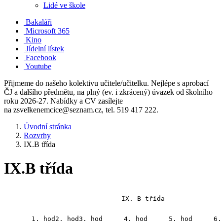
Lidé ve škole
Bakaláři
Microsoft 365
Kino
Jídelní lístek
Facebook
Youtube
Přijmeme do našeho kolektivu učitele/učitelku. Nejlépe s aprobací
ČJ a dalšího předmětu, na plný (ev. i zkrácený) úvazek od školního
roku 2026-27. Nabídky a CV zasílejte
na zsvelkenemcice@seznam.cz, tel. 519 417 222.
Úvodní stránka
Rozvrhy
IX.B třída
IX.B třída
IX. B třída
1. hod
2. hod
3. hod
4. hod
5. hod
6