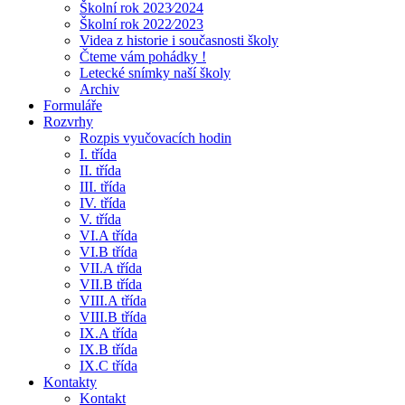
Školní rok 2023⁄2024
Školní rok 2022⁄2023
Videa z historie i současnosti školy
Čteme vám pohádky !
Letecké snímky naší školy
Archiv
Formuláře
Rozvrhy
Rozpis vyučovacích hodin
I. třída
II. třída
III. třída
IV. třída
V. třída
VI.A třída
VI.B třída
VII.A třída
VII.B třída
VIII.A třída
VIII.B třída
IX.A třída
IX.B třída
IX.C třída
Kontakty
Kontakt