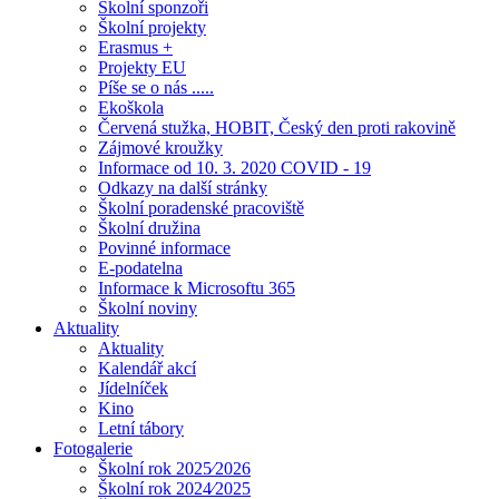
Školní sponzoři
Školní projekty
Erasmus +
Projekty EU
Píše se o nás .....
Ekoškola
Červená stužka, HOBIT, Český den proti rakovině
Zájmové kroužky
Informace od 10. 3. 2020 COVID - 19
Odkazy na další stránky
Školní poradenské pracoviště
Školní družina
Povinné informace
E-podatelna
Informace k Microsoftu 365
Školní noviny
Aktuality
Aktuality
Kalendář akcí
Jídelníček
Kino
Letní tábory
Fotogalerie
Školní rok 2025⁄2026
Školní rok 2024⁄2025