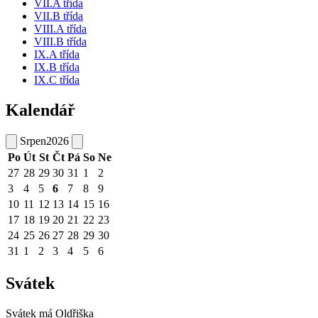
VII.A třída
VII.B třída
VIII.A třída
VIII.B třída
IX.A třída
IX.B třída
IX.C třída
Kalendář
Srpen
2026
Po
Út
St
Čt
Pá
So
Ne
27
28
29
30
31
1
2
3
4
5
6
7
8
9
10
11
12
13
14
15
16
17
18
19
20
21
22
23
24
25
26
27
28
29
30
31
1
2
3
4
5
6
Svátek
Svátek má
Oldřiška