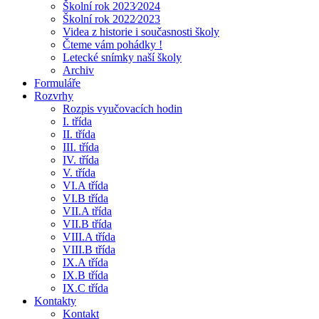
Školní rok 2023⁄2024
Školní rok 2022⁄2023
Videa z historie i současnosti školy
Čteme vám pohádky !
Letecké snímky naší školy
Archiv
Formuláře
Rozvrhy
Rozpis vyučovacích hodin
I. třída
II. třída
III. třída
IV. třída
V. třída
VI.A třída
VI.B třída
VII.A třída
VII.B třída
VIII.A třída
VIII.B třída
IX.A třída
IX.B třída
IX.C třída
Kontakty
Kontakt