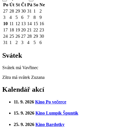
Po
Út
St
Čt
Pá
So
Ne
27
28
29
30
31
1
2
3
4
5
6
7
8
9
10
11
12
13
14
15
16
17
18
19
20
21
22
23
24
25
26
27
28
29
30
31
1
2
3
4
5
6
Svátek
Svátek má
Vavřinec
Zítra má svátek
Zuzana
Kalendář akcí
11. 9. 2026
Kino Po večerce
15. 9. 2026
Kino Lumpík Špuntík
25. 9. 2026
Kino Bardotky