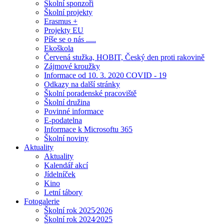
Školní sponzoři
Školní projekty
Erasmus +
Projekty EU
Píše se o nás .....
Ekoškola
Červená stužka, HOBIT, Český den proti rakovině
Zájmové kroužky
Informace od 10. 3. 2020 COVID - 19
Odkazy na další stránky
Školní poradenské pracoviště
Školní družina
Povinné informace
E-podatelna
Informace k Microsoftu 365
Školní noviny
Aktuality
Aktuality
Kalendář akcí
Jídelníček
Kino
Letní tábory
Fotogalerie
Školní rok 2025⁄2026
Školní rok 2024⁄2025