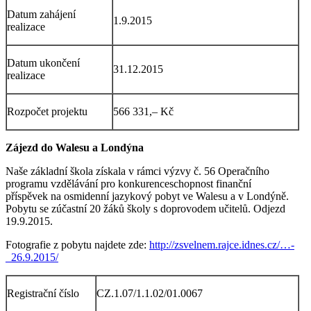
Datum zahájení
1.9.2015
realizace
Datum ukončení
31.12.2015
realizace
Rozpočet projektu
566 331,– Kč
Zájezd do Walesu a Londýna
Naše základní škola získala v rámci výzvy č. 56 Operačního
programu vzdělávání pro konkurenceschopnost finanční
příspěvek na osmidenní jazykový pobyt ve Walesu a v Londýně.
Pobytu se zúčastní 20 žáků školy s doprovodem učitelů. Odjezd
19.9.2015.
Fotografie z pobytu najdete zde:
http://zsvelnem.rajce.idnes.cz/…-
_26.9.2015/
Registrační číslo
CZ.1.07/1.1.02/01.0067