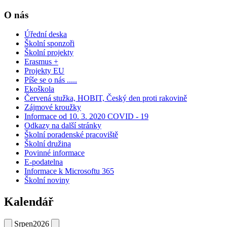
O nás
Úřední deska
Školní sponzoři
Školní projekty
Erasmus +
Projekty EU
Píše se o nás .....
Ekoškola
Červená stužka, HOBIT, Český den proti rakovině
Zájmové kroužky
Informace od 10. 3. 2020 COVID - 19
Odkazy na další stránky
Školní poradenské pracoviště
Školní družina
Povinné informace
E-podatelna
Informace k Microsoftu 365
Školní noviny
Kalendář
Srpen
2026