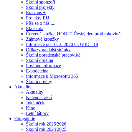
Školní sponzoři
Školní projekty
Erasmus +
Projekty EU
Píše se o nás .....
Ekoškola
Červená stužka, HOBIT, Český den proti rakovině
Zájmové kroužky
Informace od 10. 3. 2020 COVID - 19
Odkazy na další stránky
Školní poradenské pracoviště
Školní družina
Povinné informace
E-podatelna
Informace k Microsoftu 365
Školní noviny
Aktuality
Aktuality
Kalendář akcí
Jídelníček
Kino
Letní tábory
Fotogalerie
Školní rok 2025⁄2026
Školní rok 2024⁄2025