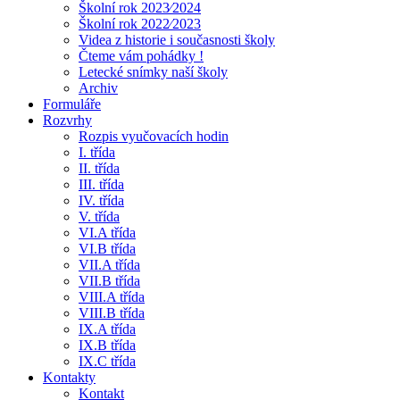
Školní rok 2023⁄2024
Školní rok 2022⁄2023
Videa z historie i současnosti školy
Čteme vám pohádky !
Letecké snímky naší školy
Archiv
Formuláře
Rozvrhy
Rozpis vyučovacích hodin
I. třída
II. třída
III. třída
IV. třída
V. třída
VI.A třída
VI.B třída
VII.A třída
VII.B třída
VIII.A třída
VIII.B třída
IX.A třída
IX.B třída
IX.C třída
Kontakty
Kontakt