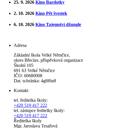
25. 9. 2026
Kino Bardotky
2. 10. 2026
Kino Pět švestek
6. 10. 2026
Kino Tajemství džungle
Adresa
Základní škola Velké Němčice,
okres Břeclav, příspěvková organizace
Školní 105
691 63 Velké Němčice
IČO: 60680008
Dat. schránka: 4g8f6n8
Kontakt
tel. ředitelka školy:
+420 519 417 222
tel. zástupce ředitelky školy:
+420 519 417 222
Ředitelka školy
Mgr. Jaroslava Tesařová