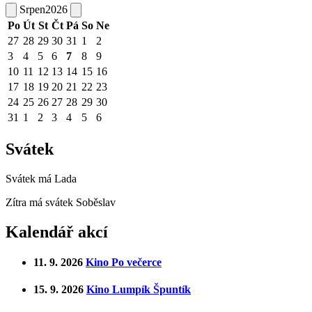
Srpen
2026
Po
Út
St
Čt
Pá
So
Ne
27
28
29
30
31
1
2
3
4
5
6
7
8
9
10
11
12
13
14
15
16
17
18
19
20
21
22
23
24
25
26
27
28
29
30
31
1
2
3
4
5
6
Svátek
Svátek má
Lada
Zítra má svátek
Soběslav
Kalendář akcí
11. 9. 2026
Kino Po večerce
15. 9. 2026
Kino Lumpík Špuntík