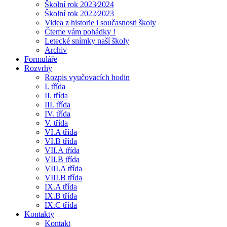
Školní rok 2023⁄2024
Školní rok 2022⁄2023
Videa z historie i současnosti školy
Čteme vám pohádky !
Letecké snímky naší školy
Archiv
Formuláře
Rozvrhy
Rozpis vyučovacích hodin
I. třída
II. třída
III. třída
IV. třída
V. třída
VI.A třída
VI.B třída
VII.A třída
VII.B třída
VIII.A třída
VIII.B třída
IX.A třída
IX.B třída
IX.C třída
Kontakty
Kontakt