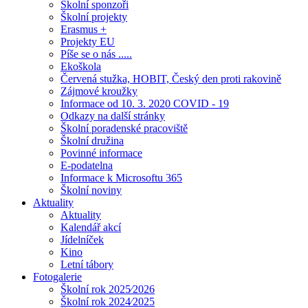
Školní sponzoři
Školní projekty
Erasmus +
Projekty EU
Píše se o nás .....
Ekoškola
Červená stužka, HOBIT, Český den proti rakovině
Zájmové kroužky
Informace od 10. 3. 2020 COVID - 19
Odkazy na další stránky
Školní poradenské pracoviště
Školní družina
Povinné informace
E-podatelna
Informace k Microsoftu 365
Školní noviny
Aktuality
Aktuality
Kalendář akcí
Jídelníček
Kino
Letní tábory
Fotogalerie
Školní rok 2025⁄2026
Školní rok 2024⁄2025