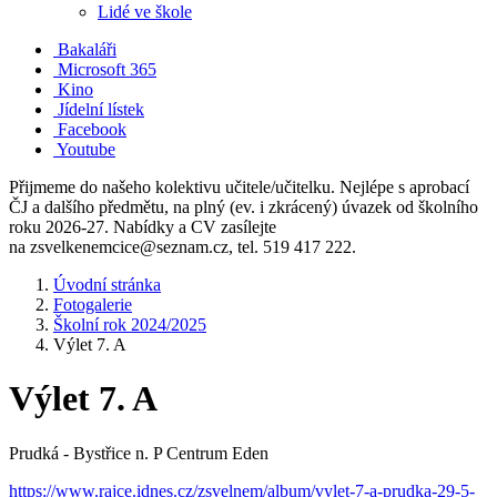
Lidé ve škole
Bakaláři
Microsoft 365
Kino
Jídelní lístek
Facebook
Youtube
Přijmeme do našeho kolektivu učitele/učitelku. Nejlépe s aprobací
ČJ a dalšího předmětu, na plný (ev. i zkrácený) úvazek od školního
roku 2026-27. Nabídky a CV zasílejte
na zsvelkenemcice@seznam.cz, tel. 519 417 222.
Úvodní stránka
Fotogalerie
Školní rok 2024/2025
Výlet 7. A
Výlet 7. A
Prudká - Bystřice n. P Centrum Eden
https://www.rajce.idnes.cz/zsvelnem/album/vylet-7-a-prudka-29-5-