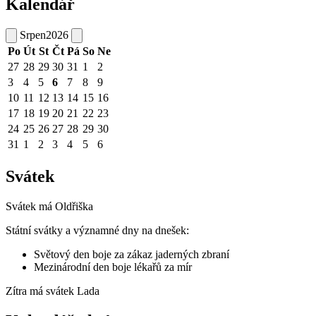
Kalendář
Srpen
2026
Po
Út
St
Čt
Pá
So
Ne
27
28
29
30
31
1
2
3
4
5
6
7
8
9
10
11
12
13
14
15
16
17
18
19
20
21
22
23
24
25
26
27
28
29
30
31
1
2
3
4
5
6
Svátek
Svátek má
Oldřiška
Státní svátky a významné dny na dnešek:
Světový den boje za zákaz jaderných zbraní
Mezinárodní den boje lékařů za mír
Zítra má svátek
Lada