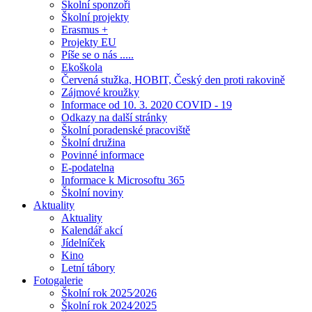
Školní sponzoři
Školní projekty
Erasmus +
Projekty EU
Píše se o nás .....
Ekoškola
Červená stužka, HOBIT, Český den proti rakovině
Zájmové kroužky
Informace od 10. 3. 2020 COVID - 19
Odkazy na další stránky
Školní poradenské pracoviště
Školní družina
Povinné informace
E-podatelna
Informace k Microsoftu 365
Školní noviny
Aktuality
Aktuality
Kalendář akcí
Jídelníček
Kino
Letní tábory
Fotogalerie
Školní rok 2025⁄2026
Školní rok 2024⁄2025