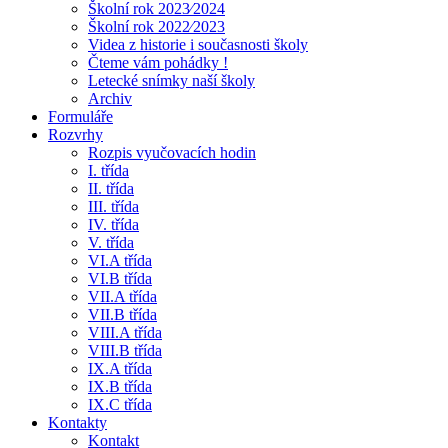
Školní rok 2023⁄2024
Školní rok 2022⁄2023
Videa z historie i současnosti školy
Čteme vám pohádky !
Letecké snímky naší školy
Archiv
Formuláře
Rozvrhy
Rozpis vyučovacích hodin
I. třída
II. třída
III. třída
IV. třída
V. třída
VI.A třída
VI.B třída
VII.A třída
VII.B třída
VIII.A třída
VIII.B třída
IX.A třída
IX.B třída
IX.C třída
Kontakty
Kontakt