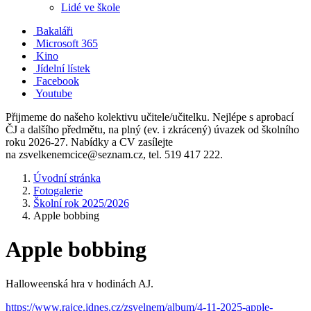
Lidé ve škole
Bakaláři
Microsoft 365
Kino
Jídelní lístek
Facebook
Youtube
Přijmeme do našeho kolektivu učitele/učitelku. Nejlépe s aprobací
ČJ a dalšího předmětu, na plný (ev. i zkrácený) úvazek od školního
roku 2026-27. Nabídky a CV zasílejte
na zsvelkenemcice@seznam.cz, tel. 519 417 222.
Úvodní stránka
Fotogalerie
Školní rok 2025/2026
Apple bobbing
Apple bobbing
Halloweenská hra v hodinách AJ.
https://www.rajce.idnes.cz/zsvelnem/album/4-11-2025-apple-