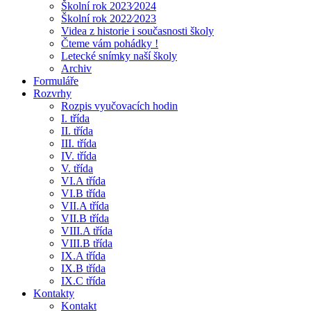
Školní rok 2023⁄2024
Školní rok 2022⁄2023
Videa z historie i současnosti školy
Čteme vám pohádky !
Letecké snímky naší školy
Archiv
Formuláře
Rozvrhy
Rozpis vyučovacích hodin
I. třída
II. třída
III. třída
IV. třída
V. třída
VI.A třída
VI.B třída
VII.A třída
VII.B třída
VIII.A třída
VIII.B třída
IX.A třída
IX.B třída
IX.C třída
Kontakty
Kontakt