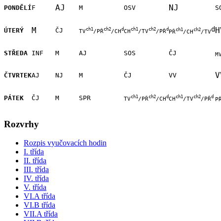
AJ
NJ
PONDĚLÍ
F
M
OSV
S
d
M
H
ÚTERÝ
ČJ
ch1
ch2
d
ch1
ch2
d
ch1
ch2
TV
/PŘ
/CH
CH
/TV
/PŘ
PŘ
/CH
/TV
STŘEDA
INF
M
AJ
SOS
ČJ
M
V
ČTVRTEK
AJ
NJ
M
ČJ
VV
PÁTEK
ČJ
M
SPR
ch1
ch2
d
ch1
ch2
d
TV
/PŘ
/CH
CH
/TV
/PŘ
P
Rozvrhy
Rozpis vyučovacích hodin
I. třída
II. třída
III. třída
IV. třída
V. třída
VI.A třída
VI.B třída
VII.A třída