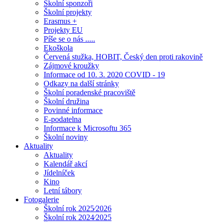
Školní sponzoři
Školní projekty
Erasmus +
Projekty EU
Píše se o nás .....
Ekoškola
Červená stužka, HOBIT, Český den proti rakovině
Zájmové kroužky
Informace od 10. 3. 2020 COVID - 19
Odkazy na další stránky
Školní poradenské pracoviště
Školní družina
Povinné informace
E-podatelna
Informace k Microsoftu 365
Školní noviny
Aktuality
Aktuality
Kalendář akcí
Jídelníček
Kino
Letní tábory
Fotogalerie
Školní rok 2025⁄2026
Školní rok 2024⁄2025