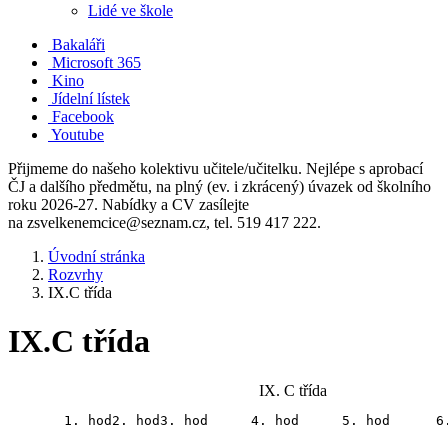
Lidé ve škole
Bakaláři
Microsoft 365
Kino
Jídelní lístek
Facebook
Youtube
Přijmeme do našeho kolektivu učitele/učitelku. Nejlépe s aprobací
ČJ a dalšího předmětu, na plný (ev. i zkrácený) úvazek od školního
roku 2026-27. Nabídky a CV zasílejte
na zsvelkenemcice@seznam.cz, tel. 519 417 222.
Úvodní stránka
Rozvrhy
IX.C třída
IX.C třída
IX. C třída
1. hod
2. hod
3. hod
4. hod
5. hod
6