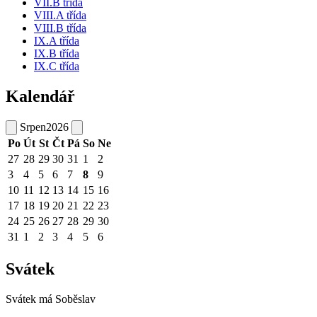
VII.B třída
VIII.A třída
VIII.B třída
IX.A třída
IX.B třída
IX.C třída
Kalendář
Srpen
2026
Po
Út
St
Čt
Pá
So
Ne
27
28
29
30
31
1
2
3
4
5
6
7
8
9
10
11
12
13
14
15
16
17
18
19
20
21
22
23
24
25
26
27
28
29
30
31
1
2
3
4
5
6
Svátek
Svátek má
Soběslav