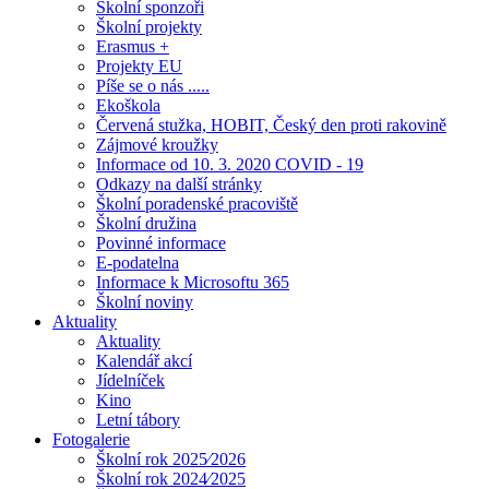
Školní sponzoři
Školní projekty
Erasmus +
Projekty EU
Píše se o nás .....
Ekoškola
Červená stužka, HOBIT, Český den proti rakovině
Zájmové kroužky
Informace od 10. 3. 2020 COVID - 19
Odkazy na další stránky
Školní poradenské pracoviště
Školní družina
Povinné informace
E-podatelna
Informace k Microsoftu 365
Školní noviny
Aktuality
Aktuality
Kalendář akcí
Jídelníček
Kino
Letní tábory
Fotogalerie
Školní rok 2025⁄2026
Školní rok 2024⁄2025