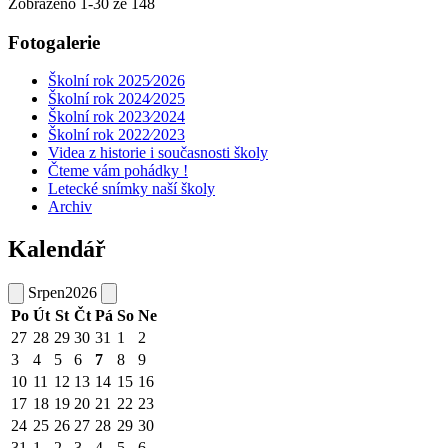
Zobrazeno
1
-
30
ze 148
Fotogalerie
Školní rok 2025⁄2026
Školní rok 2024⁄2025
Školní rok 2023⁄2024
Školní rok 2022⁄2023
Videa z historie i současnosti školy
Čteme vám pohádky !
Letecké snímky naší školy
Archiv
Kalendář
Srpen
2026
Po
Út
St
Čt
Pá
So
Ne
27
28
29
30
31
1
2
3
4
5
6
7
8
9
10
11
12
13
14
15
16
17
18
19
20
21
22
23
24
25
26
27
28
29
30
31
1
2
3
4
5
6