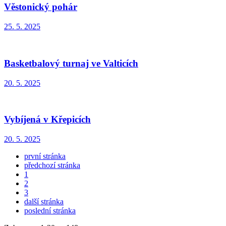
Věstonický pohár
25. 5. 2025
Basketbalový turnaj ve Valticích
20. 5. 2025
Vybíjená v Křepicích
20. 5. 2025
první stránka
předchozí stránka
1
2
3
další stránka
poslední stránka