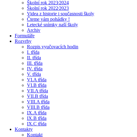
Školní rok 2023⁄2024
Školní rok 2022⁄2023
Videa z historie i současnosti školy
Čteme vám pohádky !
Letecké snímky naší školy
Archiv
Formuláře
Rozvrhy
Rozpis vyučovacích hodin
I. třída
II. třída
III. třída
IV. třída
V. třída
VI.A třída
VI.B třída
VII.A třída
VII.B třída
VIII.A třída
VIII.B třída
IX.A třída
IX.B třída
IX.C třída
Kontakty
Kontakt