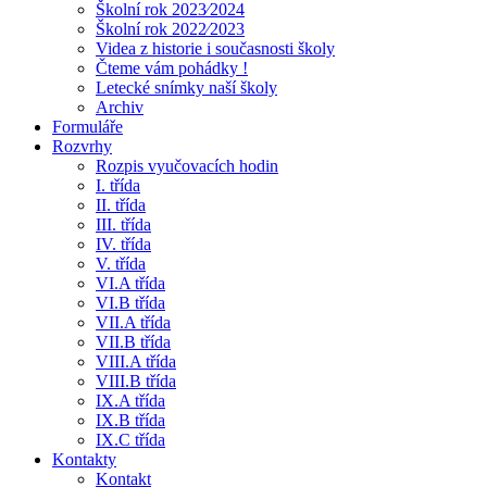
Školní rok 2023⁄2024
Školní rok 2022⁄2023
Videa z historie i současnosti školy
Čteme vám pohádky !
Letecké snímky naší školy
Archiv
Formuláře
Rozvrhy
Rozpis vyučovacích hodin
I. třída
II. třída
III. třída
IV. třída
V. třída
VI.A třída
VI.B třída
VII.A třída
VII.B třída
VIII.A třída
VIII.B třída
IX.A třída
IX.B třída
IX.C třída
Kontakty
Kontakt