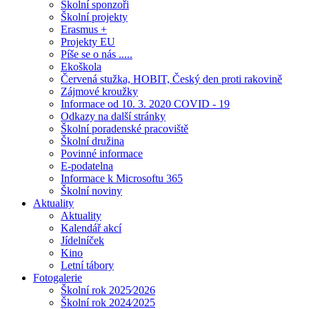
Školní sponzoři
Školní projekty
Erasmus +
Projekty EU
Píše se o nás .....
Ekoškola
Červená stužka, HOBIT, Český den proti rakovině
Zájmové kroužky
Informace od 10. 3. 2020 COVID - 19
Odkazy na další stránky
Školní poradenské pracoviště
Školní družina
Povinné informace
E-podatelna
Informace k Microsoftu 365
Školní noviny
Aktuality
Aktuality
Kalendář akcí
Jídelníček
Kino
Letní tábory
Fotogalerie
Školní rok 2025⁄2026
Školní rok 2024⁄2025