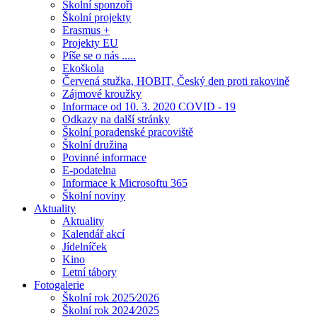
Školní sponzoři
Školní projekty
Erasmus +
Projekty EU
Píše se o nás .....
Ekoškola
Červená stužka, HOBIT, Český den proti rakovině
Zájmové kroužky
Informace od 10. 3. 2020 COVID - 19
Odkazy na další stránky
Školní poradenské pracoviště
Školní družina
Povinné informace
E-podatelna
Informace k Microsoftu 365
Školní noviny
Aktuality
Aktuality
Kalendář akcí
Jídelníček
Kino
Letní tábory
Fotogalerie
Školní rok 2025⁄2026
Školní rok 2024⁄2025