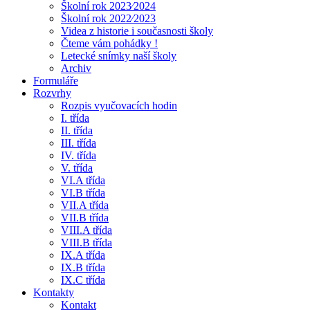
Školní rok 2023⁄2024
Školní rok 2022⁄2023
Videa z historie i současnosti školy
Čteme vám pohádky !
Letecké snímky naší školy
Archiv
Formuláře
Rozvrhy
Rozpis vyučovacích hodin
I. třída
II. třída
III. třída
IV. třída
V. třída
VI.A třída
VI.B třída
VII.A třída
VII.B třída
VIII.A třída
VIII.B třída
IX.A třída
IX.B třída
IX.C třída
Kontakty
Kontakt