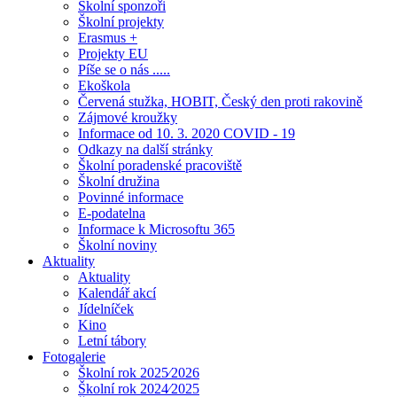
Školní sponzoři
Školní projekty
Erasmus +
Projekty EU
Píše se o nás .....
Ekoškola
Červená stužka, HOBIT, Český den proti rakovině
Zájmové kroužky
Informace od 10. 3. 2020 COVID - 19
Odkazy na další stránky
Školní poradenské pracoviště
Školní družina
Povinné informace
E-podatelna
Informace k Microsoftu 365
Školní noviny
Aktuality
Aktuality
Kalendář akcí
Jídelníček
Kino
Letní tábory
Fotogalerie
Školní rok 2025⁄2026
Školní rok 2024⁄2025