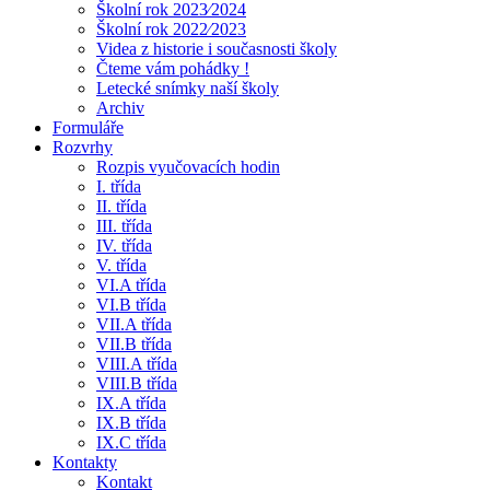
Školní rok 2023⁄2024
Školní rok 2022⁄2023
Videa z historie i současnosti školy
Čteme vám pohádky !
Letecké snímky naší školy
Archiv
Formuláře
Rozvrhy
Rozpis vyučovacích hodin
I. třída
II. třída
III. třída
IV. třída
V. třída
VI.A třída
VI.B třída
VII.A třída
VII.B třída
VIII.A třída
VIII.B třída
IX.A třída
IX.B třída
IX.C třída
Kontakty
Kontakt