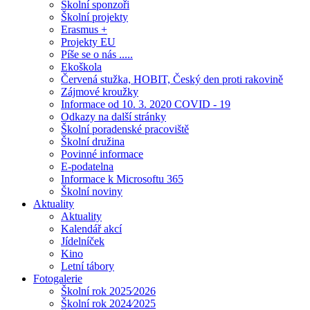
Školní sponzoři
Školní projekty
Erasmus +
Projekty EU
Píše se o nás .....
Ekoškola
Červená stužka, HOBIT, Český den proti rakovině
Zájmové kroužky
Informace od 10. 3. 2020 COVID - 19
Odkazy na další stránky
Školní poradenské pracoviště
Školní družina
Povinné informace
E-podatelna
Informace k Microsoftu 365
Školní noviny
Aktuality
Aktuality
Kalendář akcí
Jídelníček
Kino
Letní tábory
Fotogalerie
Školní rok 2025⁄2026
Školní rok 2024⁄2025