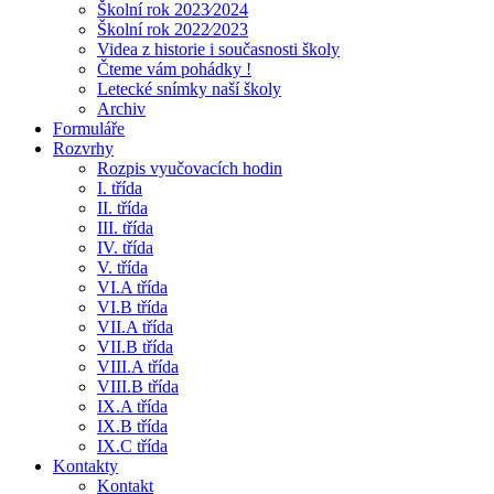
Školní rok 2023⁄2024
Školní rok 2022⁄2023
Videa z historie i současnosti školy
Čteme vám pohádky !
Letecké snímky naší školy
Archiv
Formuláře
Rozvrhy
Rozpis vyučovacích hodin
I. třída
II. třída
III. třída
IV. třída
V. třída
VI.A třída
VI.B třída
VII.A třída
VII.B třída
VIII.A třída
VIII.B třída
IX.A třída
IX.B třída
IX.C třída
Kontakty
Kontakt