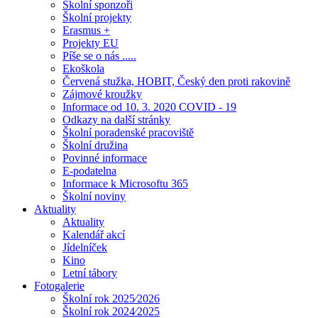
Školní sponzoři
Školní projekty
Erasmus +
Projekty EU
Píše se o nás .....
Ekoškola
Červená stužka, HOBIT, Český den proti rakovině
Zájmové kroužky
Informace od 10. 3. 2020 COVID - 19
Odkazy na další stránky
Školní poradenské pracoviště
Školní družina
Povinné informace
E-podatelna
Informace k Microsoftu 365
Školní noviny
Aktuality
Aktuality
Kalendář akcí
Jídelníček
Kino
Letní tábory
Fotogalerie
Školní rok 2025⁄2026
Školní rok 2024⁄2025