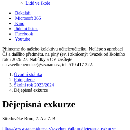
Lidé ve škole
Bakaláři
Microsoft 365
Kino
Jídelní lístek
Facebook
Youtube
Přijmeme do našeho kolektivu učitele/učitelku. Nejlépe s aprobací
ČJ a dalšího předmětu, na plný (ev. i zkrácený) úvazek od školního
roku 2026-27. Nabídky a CV zasílejte
na zsvelkenemcice@seznam.cz, tel. 519 417 222.
Úvodní stránka
Fotogalerie
Školní rok 2023/2024
Dějepisná exkurze
Dějepisná exkurze
Středověké Brno, 7. A a 7. B
https://www.rajce.idnes.cz/zsvelnem/album/dejepisna-exkurze