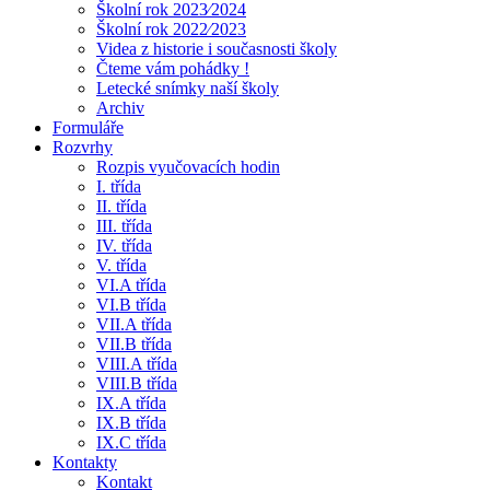
Školní rok 2023⁄2024
Školní rok 2022⁄2023
Videa z historie i současnosti školy
Čteme vám pohádky !
Letecké snímky naší školy
Archiv
Formuláře
Rozvrhy
Rozpis vyučovacích hodin
I. třída
II. třída
III. třída
IV. třída
V. třída
VI.A třída
VI.B třída
VII.A třída
VII.B třída
VIII.A třída
VIII.B třída
IX.A třída
IX.B třída
IX.C třída
Kontakty
Kontakt