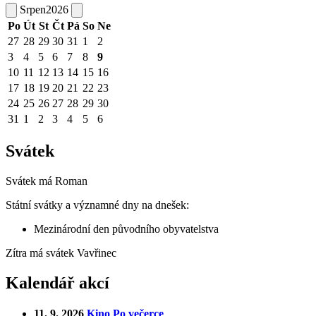
Srpen
2026
Po
Út
St
Čt
Pá
So
Ne
27
28
29
30
31
1
2
3
4
5
6
7
8
9
10
11
12
13
14
15
16
17
18
19
20
21
22
23
24
25
26
27
28
29
30
31
1
2
3
4
5
6
Svátek
Svátek má
Roman
Státní svátky a významné dny na dnešek:
Mezinárodní den původního obyvatelstva
Zítra má svátek
Vavřinec
Kalendář akcí
11. 9. 2026
Kino Po večerce