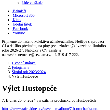
Lidé ve škole
Bakaláři
Microsoft 365
Kino
Jídelní lístek
Facebook
Youtube
Přijmeme do našeho kolektivu učitele/učitelku. Nejlépe s aprobací
ČJ a dalšího předmětu, na plný (ev. i zkrácený) úvazek od školního
roku 2026-27. Nabídky a CV zasílejte
na zsvelkenemcice@seznam.cz, tel. 519 417 222.
Úvodní stránka
Fotogalerie
Školní rok 2023/2024
Výlet Hustopeče
Výlet Hustopeče
7. B dnes 20. 6. 2024 vyrazila na procházku po Hustopečích
https://www.rajce.idnes.cz/zsvelnem/album/7-b-prochazka-po-