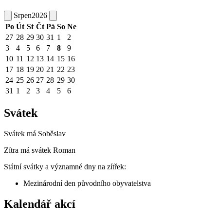
Srpen
2026
Po
Út
St
Čt
Pá
So
Ne
27
28
29
30
31
1
2
3
4
5
6
7
8
9
10
11
12
13
14
15
16
17
18
19
20
21
22
23
24
25
26
27
28
29
30
31
1
2
3
4
5
6
Svátek
Svátek má
Soběslav
Zítra má svátek
Roman
Státní svátky a významné dny na zítřek:
Mezinárodní den původního obyvatelstva
Kalendář akcí