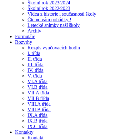
Školní rok 2023⁄2024
Školní rok 2022⁄2023
Videa z historie i současnosti školy
Čteme vám pohádky !
Letecké snímky naší školy
Archiv
Formuláře
Rozvrhy
Rozpis vyučovacích hodin
I. třída
II. třída
III. třída
IV. třída
V. třída
VI.A třída
VI.B třída
VII.A třída
VII.B třída
VIII.A třída
VIII.B třída
IX.A třída
IX.B třída
IX.C třída
Kontakty
Kontakt