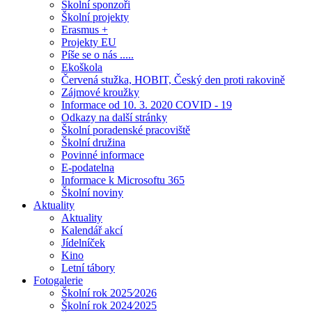
Školní sponzoři
Školní projekty
Erasmus +
Projekty EU
Píše se o nás .....
Ekoškola
Červená stužka, HOBIT, Český den proti rakovině
Zájmové kroužky
Informace od 10. 3. 2020 COVID - 19
Odkazy na další stránky
Školní poradenské pracoviště
Školní družina
Povinné informace
E-podatelna
Informace k Microsoftu 365
Školní noviny
Aktuality
Aktuality
Kalendář akcí
Jídelníček
Kino
Letní tábory
Fotogalerie
Školní rok 2025⁄2026
Školní rok 2024⁄2025